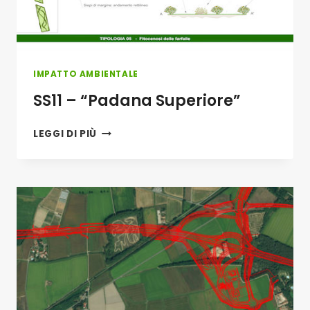
IMPATTO AMBIENTALE
SS11 – “Padana Superiore”
SS11
LEGGI DI PIÙ
–
“PADANA
SUPERIORE”